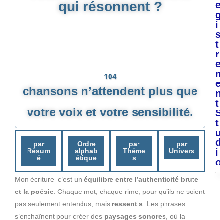
qui résonnent ?
i
t
r
104
chansons n’attendent plus que
t
votre voix et votre sensibilité.
t
par
Ordre
par
par
Résum
alphab
Théme
Univers
i
é
étique
s
Mon écriture, c’est un
équilibre entre l’authenticité brute
et la poésie
. Chaque mot, chaque rime, pour qu’ils ne soient
pas seulement entendus, mais
ressentis
. Les phrases
s’enchaînent pour créer des
paysages sonores
, où la