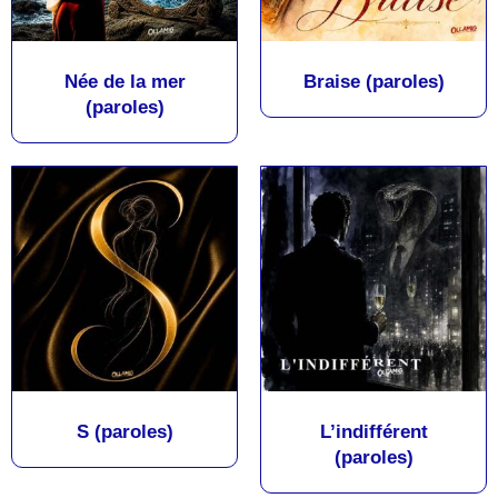
Née de la mer
Braise (paroles)
(paroles)
S (paroles)
L’indifférent
(paroles)